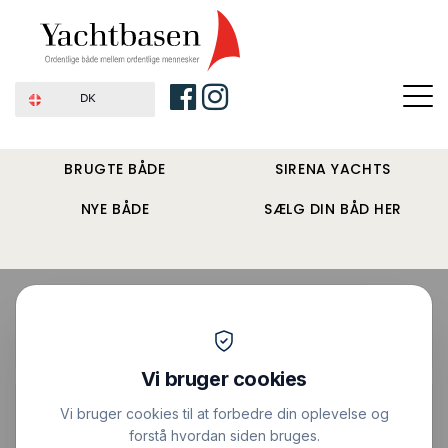
DK
BRUGTE BÅDE
SIRENA YACHTS
NYE BÅDE
SÆLG DIN BÅD HER
Forside
›
Motorbåde
›
Askeladden P79 Weekend
Pris : 1.100.000 DKK
|
Vis alle billeder