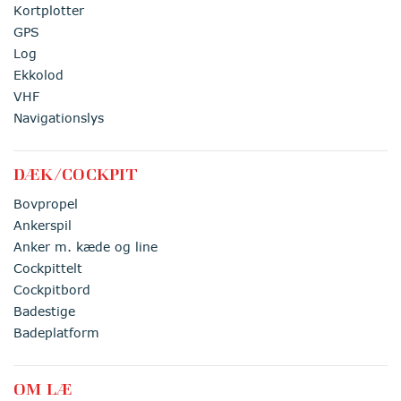
Kortplotter
GPS
Log
Ekkolod
VHF
Navigationslys
DÆK/COCKPIT
Bovpropel
Ankerspil
Anker m. kæde og line
Cockpittelt
Cockpitbord
Badestige
Badeplatform
OM LÆ