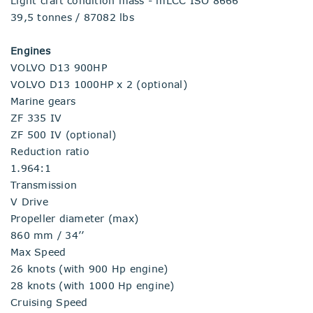
Light craft condition mass - mLCC ISO 8666
39,5 tonnes / 87082 lbs
Engines
VOLVO D13 900HP
VOLVO D13 1000HP x 2 (optional)
Marine gears
ZF 335 IV
ZF 500 IV (optional)
Reduction ratio
1.964:1
Transmission
V Drive
Propeller diameter (max)
860 mm / 34’’
Max Speed
26 knots (with 900 Hp engine)
28 knots (with 1000 Hp engine)
Cruising Speed