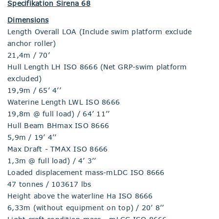
Specifikation Sirena 68
Dimensions
Length Overall LOA (Include swim platform exclude
anchor roller)
21,4m / 70’
Hull Length LH ISO 8666 (Net GRP-swim platform
excluded)
19,9m / 65’ 4’’
Waterine Length LWL ISO 8666
19,8m @ full load) / 64’ 11’’
Hull Beam BHmax ISO 8666
5,9m / 19’ 4’’
Max Draft - TMAX ISO 8666
1,3m @ full load) / 4’ 3’’
Loaded displacement mass-mLDC ISO 8666
47 tonnes / 103617 lbs
Height above the waterline Ha ISO 8666
6,33m (without equipment on top) / 20’ 8’’