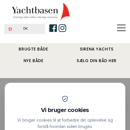
DK
BRUGTE BÅDE
SIRENA YACHTS
NYE BÅDE
SÆLG DIN BÅD HER
Forside
›
Motorbåde
›
Sirena 68
Pris : 18.595.000 DKK
|
Vis alle billeder