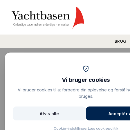
BRUGT
Forside
›
Sejlbåde
›
Hallberg Rassy 342
Vis alle billeder