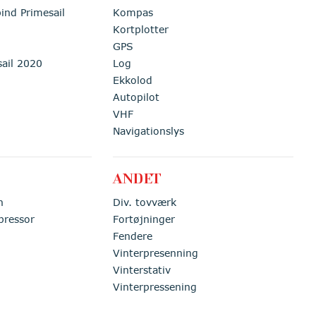
pind Primesail
Kompas
Kortplotter
GPS
sail 2020
Log
Ekkolod
Autopilot
VHF
Navigationslys
ANDET
n
Div. tovværk
pressor
Fortøjninger
Fendere
Vinterpresenning
Vinterstativ
Vinterpressening