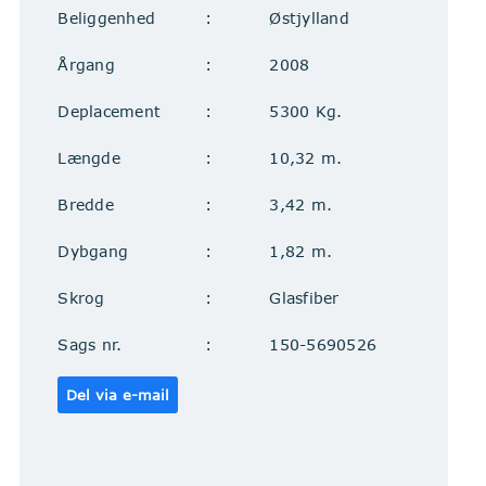
Beliggenhed
Østjylland
Årgang
2008
Deplacement
5300 Kg.
Længde
10,32 m.
Bredde
3,42 m.
Dybgang
1,82 m.
Skrog
Glasfiber
Sags nr.
150-5690526
Del via e-mail