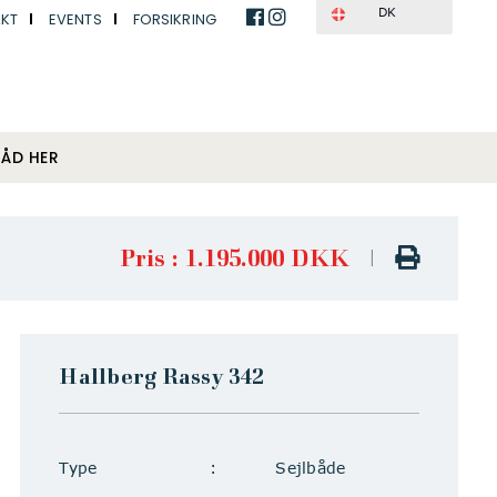
DK
KT
EVENTS
FORSIKRING
BÅD HER
Pris : 1.195.000 DKK
|
Hallberg Rassy 342
Vis alle billeder
Type
Sejlbåde