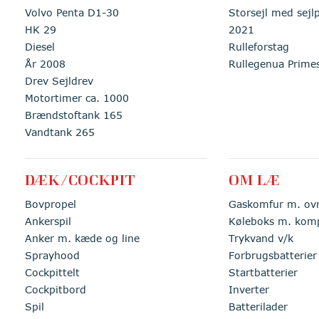
Volvo Penta D1-30
Storsejl med sejl
HK 29
2021
Diesel
Rulleforstag
År 2008
Rullegenua Prime
Drev Sejldrev
Motortimer ca. 1000
Brændstoftank 165
Vandtank 265
DÆK/COCKPIT
OM LÆ
Bovpropel
Gaskomfur m. ov
Ankerspil
Køleboks m. kom
Anker m. kæde og line
Trykvand v/k
Sprayhood
Forbrugsbatterier
Cockpittelt
Startbatterier
Cockpitbord
Inverter
Spil
Batterilader