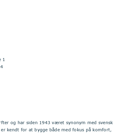
e 1
 4
ærfter og har siden 1943 været synonym med svensk
t er kendt for at bygge både med fokus på komfort,