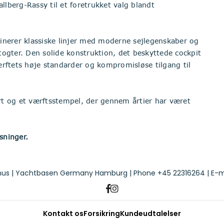
llberg-Rassy til et foretrukket valg blandt
nerer klassiske linjer med moderne sejlegenskaber og
 togter. Den solide konstruktion, det beskyttede cockpit
rftets høje standarder og kompromisløse tilgang til
t og et værftsstempel, der gennem årtier har været
sninger.
us | Yachtbasen Germany Hamburg | Phone
+45 22316264
| E-m
Kontakt os
Forsikring
Kundeudtalelser