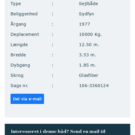
Type
Sejlbåde
Beliggenhed
Sydfyn
Årgang
1977
Deplacement
10000 Kg.
Længde
12.50 m.
Bredde
3.53 m.
Dybgang
1.85 m.
Skrog
Glasfiber
Sags nr.
106-3360124
Del via e-mail
Interesseret i denne båd? Send en mail til