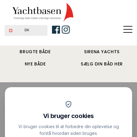
DK
BRUGTE BÅDE
SIRENA YACHTS
NYE BÅDE
SÆLG DIN BÅD HER
Forside
›
Sejlbåde
›
Hallberg Rassy 41 ketch
Pris : 650.000 DKK
|
Vis alle billeder