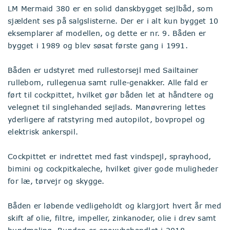
LM Mermaid 380 er en solid danskbygget sejlbåd, som
sjældent ses på salgslisterne. Der er i alt kun bygget 10
eksemplarer af modellen, og dette er nr. 9. Båden er
bygget i 1989 og blev søsat første gang i 1991.
Båden er udstyret med rullestorsejl med Sailtainer
rullebom, rullegenua samt rulle-genakker. Alle fald er
ført til cockpittet, hvilket gør båden let at håndtere og
velegnet til singlehanded sejlads. Manøvrering lettes
yderligere af ratstyring med autopilot, bovpropel og
elektrisk ankerspil.
Cockpittet er indrettet med fast vindspejl, sprayhood,
bimini og cockpitkaleche, hvilket giver gode muligheder
for læ, tørvejr og skygge.
Båden er løbende vedligeholdt og klargjort hvert år med
skift af olie, filtre, impeller, zinkanoder, olie i drev samt