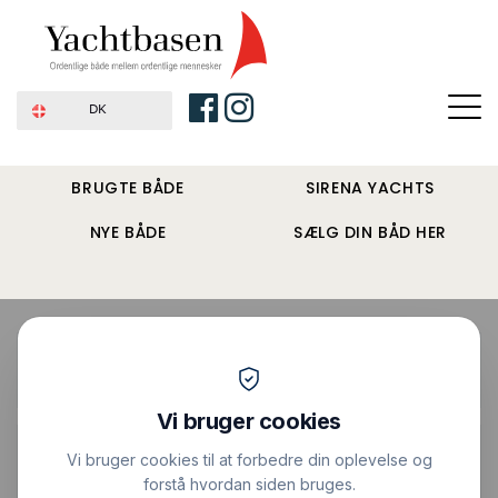
DK
BRUGTE BÅDE
SIRENA YACHTS
NYE BÅDE
SÆLG DIN BÅD HER
Forside
›
Sejlbåde
›
LM Mermaid 380
Solgt
Vis alle billeder