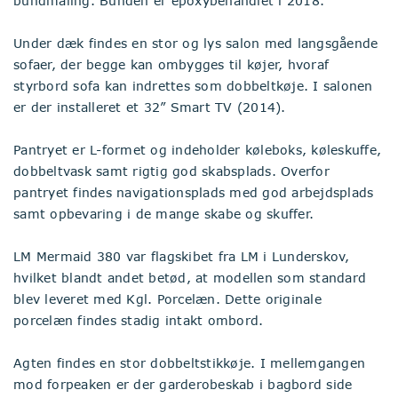
bundmaling. Bunden er epoxybehandlet i 2018.
Under dæk findes en stor og lys salon med langsgående
sofaer, der begge kan ombygges til køjer, hvoraf
styrbord sofa kan indrettes som dobbeltkøje. I salonen
er der installeret et 32” Smart TV (2014).
Pantryet er L-formet og indeholder køleboks, køleskuffe,
dobbeltvask samt rigtig god skabsplads. Overfor
pantryet findes navigationsplads med god arbejdsplads
samt opbevaring i de mange skabe og skuffer.
LM Mermaid 380 var flagskibet fra LM i Lunderskov,
hvilket blandt andet betød, at modellen som standard
blev leveret med Kgl. Porcelæn. Dette originale
porcelæn findes stadig intakt ombord.
Agten findes en stor dobbeltstikkøje. I mellemgangen
mod forpeaken er der garderobeskab i bagbord side