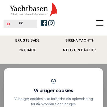
DK
BRUGTE BÅDE
SIRENA YACHTS
NYE BÅDE
SÆLG DIN BÅD HER
Forside
›
Sejlbåde
›
Najad 505
Pris : 3.354.000 DKK
|
Vis alle billeder