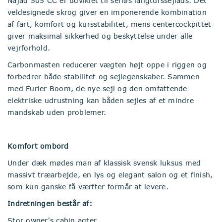
Najad 505 CC er udviklet til seriøs langturssejlads. Det
veldesignede skrog giver en imponerende kombination
af fart, komfort og kursstabilitet, mens centercockpittet
giver maksimal sikkerhed og beskyttelse under alle
vejrforhold.
Carbonmasten reducerer vægten højt oppe i riggen og
forbedrer både stabilitet og sejlegenskaber. Sammen
med Furler Boom, de nye sejl og den omfattende
elektriske udrustning kan båden sejles af et mindre
mandskab uden problemer.
Komfort ombord
Under dæk mødes man af klassisk svensk luksus med
massivt træarbejde, en lys og elegant salon og et finish,
som kun ganske få værfter formår at levere.
Indretningen består af:
Stor owner's cabin agter