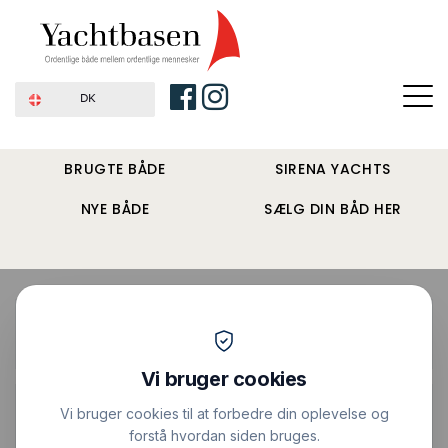
DK
BRUGTE BÅDE
SIRENA YACHTS
NYE BÅDE
SÆLG DIN BÅD HER
Forside
›
Sejlbåde
›
Swede 47
Pris : 725.000 DKK
|
Vis alle billeder