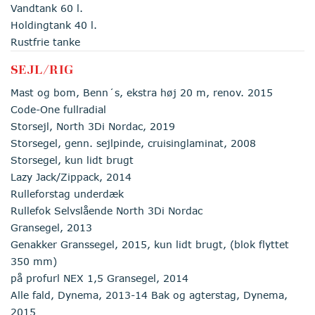
Vandtank 60 l.
Holdingtank 40 l.
Rustfrie tanke
SEJL/RIG
Mast og bom, Benn´s, ekstra høj 20 m, renov. 2015
Code-One fullradial
Storsejl, North 3Di Nordac, 2019
Storsegel, genn. sejlpinde, cruisinglaminat, 2008
Storsegel, kun lidt brugt
Lazy Jack/Zippack, 2014
Rulleforstag underdæk
Rullefok Selvslående North 3Di Nordac
Gransegel, 2013
Genakker Granssegel, 2015, kun lidt brugt, (blok flyttet
350 mm)
på profurl NEX 1,5 Gransegel, 2014
Alle fald, Dynema, 2013-14 Bak og agterstag, Dynema,
2015