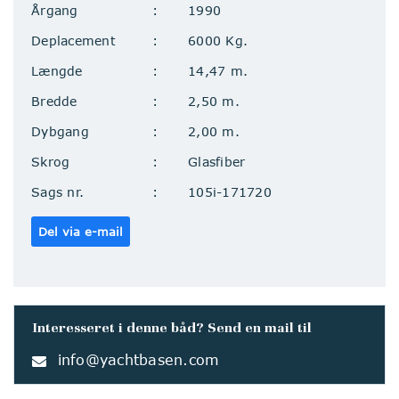
Årgang
1990
Deplacement
6000 Kg.
Længde
14,47 m.
Bredde
2,50 m.
Dybgang
2,00 m.
Skrog
Glasfiber
Sags nr.
105i-171720
Del via e-mail
Interesseret i denne båd? Send en mail til
info@yachtbasen.com