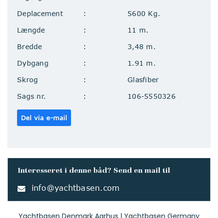
Deplacement
5600 Kg.
Længde
11 m.
Bredde
3,48 m.
Dybgang
1.91 m.
Skrog
Glasfiber
Sags nr.
106-5550326
Del via e-mail
Interesseret i denne båd? Send en mail til
info@yachtbasen.com
Yachtbasen Denmark Aarhus | Yachtbasen Germany