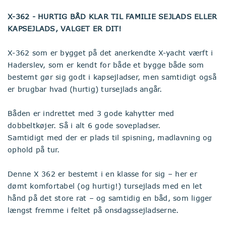
X-362 - HURTIG BÅD KLAR TIL FAMILIE SEJLADS ELLER
KAPSEJLADS, VALGET ER DIT!
X-362 som er bygget på det anerkendte X-yacht værft i
Haderslev, som er kendt for både et bygge både som
bestemt gør sig godt i kapsejladser, men samtidigt også
er brugbar hvad (hurtig) tursejlads angår.
Båden er indrettet med 3 gode kahytter med
dobbeltkøjer. Så i alt 6 gode sovepladser.
Samtidigt med der er plads til spisning, madlavning og
ophold på tur.
Denne X 362 er bestemt i en klasse for sig – her er
dømt komfortabel (og hurtig!) tursejlads med en let
hånd på det store rat – og samtidig en båd, som ligger
længst fremme i feltet på onsdagssejladserne.