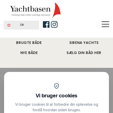
DK
BRUGTE BÅDE
SIRENA YACHTS
NYE BÅDE
SÆLG DIN BÅD HER
Forside
›
Sejlbåde
›
X-362 Classic X-Yachts
Solgt
Vis alle billeder