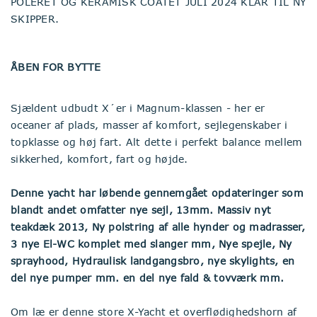
POLERET OG KERAMISK COATET JULI 2024 KLAR TIL NY
SKIPPER.
ÅBEN FOR BYTTE
Sjældent udbudt X´er i Magnum-klassen - her er
oceaner af plads, masser af komfort, sejlegenskaber i
topklasse og høj fart. Alt dette i perfekt balance mellem
sikkerhed, komfort, fart og højde.
Denne yacht har løbende gennemgået opdateringer som
blandt andet omfatter nye sejl, 13mm. Massiv nyt
teakdæk 2013, Ny polstring af alle hynder og madrasser,
3 nye El-WC komplet med slanger mm, Nye spejle, Ny
sprayhood, Hydraulisk landgangsbro, nye skylights, en
del nye pumper mm. en del nye fald & tovværk mm.
Om læ er denne store X-Yacht et overflødighedshorn af