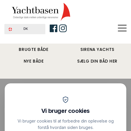
DK
BRUGTE BÅDE
SIRENA YACHTS
NYE BÅDE
SÆLG DIN BÅD HER
Forside
›
Sejlbåde
›
X-yacht X-612
Pris : 3.000.000 DKK
|
Vis alle billeder